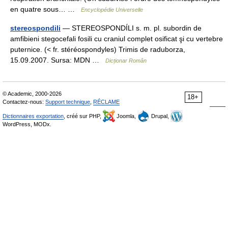
en quatre sous… …
Encyclopédie Universelle
stereospondili
— STEREOSPONDÍLI s. m. pl. subordin de
amfibieni stegocefali fosili cu craniul complet osificat şi cu vertebre
puternice. (< fr. stéréospondyles) Trimis de raduborza,
15.09.2007. Sursa: MDN …
Dicționar Român
© Academic, 2000-2026
18+
Contactez-nous:
Support technique
,
RÉCLAME
Dictionnaires exportation
, créé sur PHP,
Joomla,
Drupal,
WordPress, MODx.