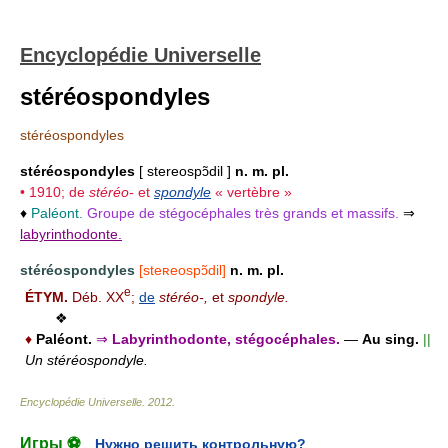
Encyclopédie Universelle
stéréospondyles
stéréospondyles
stéréospondyles
[ stereospɔ̃dil ]
n. m. pl.
• 1910; de
stéréo-
et
spondyle
« vertèbre »
♦
Paléont.
Groupe de stégocéphales très grands et massifs.
⇒
labyrinthodonte.
stéréospondyles
[steʀeospɔ̃dil]
n. m. pl.
e
ÉTYM.
Déb. XX
;
de
stéréo-,
et
spondyle.
❖
♦
Paléont.
⇒
Labyrinthodonte, stégocéphales.
—
Au sing.
||
Un stéréospondyle.
Encyclopédie Universelle
.
2012
.
Игры ⚽
Нужно решить контрольную?