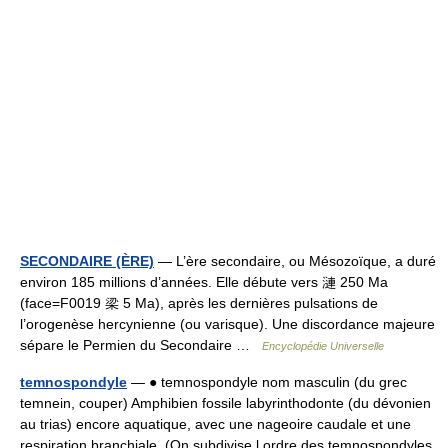
SECONDAIRE (ÈRE)
— L’ère secondaire, ou Mésozoïque, a duré
environ 185 millions d’années. Elle débute vers 漣 250 Ma
(face=F0019 梁 5 Ma), après les dernières pulsations de
l’orogenèse hercynienne (ou varisque). Une discordance majeure
sépare le Permien du Secondaire …
Encyclopédie Universelle
temnospondyle
— ● temnospondyle nom masculin (du grec
temnein, couper) Amphibien fossile labyrinthodonte (du dévonien
au trias) encore aquatique, avec une nageoire caudale et une
respiration branchiale. (On subdivise l ordre des temnospondyles