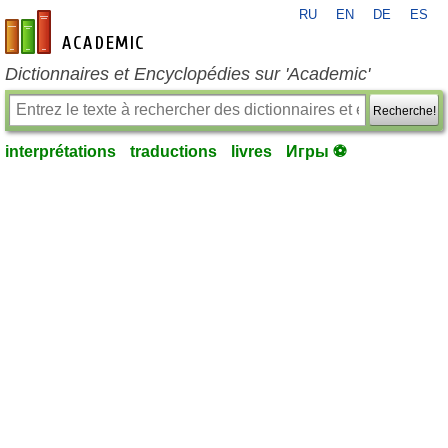
RU
EN
DE
ES
fr-academic.com
Dictionnaires et Encyclopédies sur 'Academic'
Recherche!
interprétations
traductions
livres
Игры ⚽